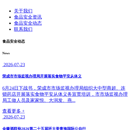
关于我们
食品安全资讯
食品安全动态
联系我们
食品安全动态
News
2026-07-23
荣成市市场监视办理局开展落实食物平安从体义
6月24日下战书，荣成市市场监视办理局组织大中型商超、连
锁药店开展落实食物平安从体义务宣贯培训，市市场监视办理
局工做人员及家家悦、大润发、燕...
查看更多 +
2026-07-23
金徽酒联袂2026第二十五届环大美青海国际公自行