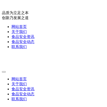
品质为立足之本
创新乃发展之道
网站首页
关于我们
食品安全资讯
食品安全动态
联系我们
网站首页
关于我们
食品安全资讯
食品安全动态
联系我们