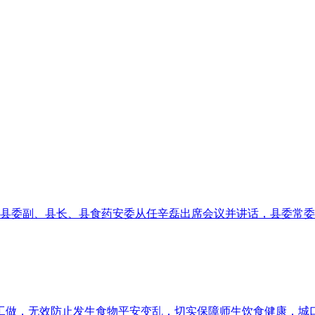
。县委副、县长、县食药安委从任辛磊出席会议并讲话，县委常委、
做，无效防止发生食物平安变乱，切实保障师生饮食健康，城口县