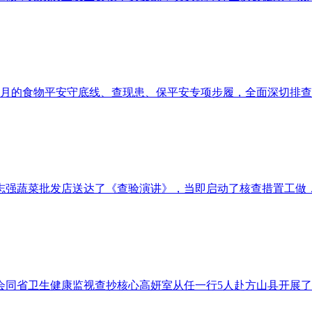
月的食物平安守底线、查现患、保平安专项步履，全面深切排查食
市杜志强蔬菜批发店送达了《查验演讲》，当即启动了核查措置工做，
会同省卫生健康监视查抄核心高妍室从任一行5人赴方山县开展了以