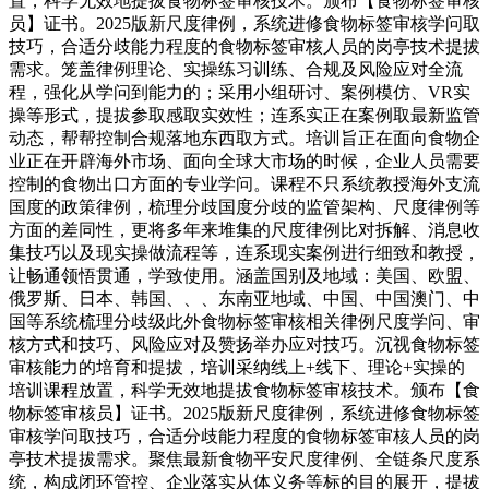
置，科学无效地提拔食物标签审核技术。颁布【食物标签审核
员】证书。2025版新尺度律例，系统进修食物标签审核学问取
技巧，合适分歧能力程度的食物标签审核人员的岗亭技术提拔
需求。笼盖律例理论、实操练习训练、合规及风险应对全流
程，强化从学问到能力的；采用小组研讨、案例模仿、VR实
操等形式，提拔参取感取实效性；连系实正在案例取最新监管
动态，帮帮控制合规落地东西取方式。培训旨正在面向食物企
业正在开辟海外市场、面向全球大市场的时候，企业人员需要
控制的食物出口方面的专业学问。课程不只系统教授海外支流
国度的政策律例，梳理分歧国度分歧的监管架构、尺度律例等
方面的差同性，更将多年来堆集的尺度律例比对拆解、消息收
集技巧以及现实操做流程等，连系现实案例进行细致和教授，
让畅通领悟贯通，学致使用。涵盖国别及地域：美国、欧盟、
俄罗斯、日本、韩国、、、东南亚地域、中国、中国澳门、中
国等系统梳理分歧级此外食物标签审核相关律例尺度学问、审
核方式和技巧、风险应对及赞扬举办应对技巧。沉视食物标签
审核能力的培育和提拔，培训采纳线上+线下、理论+实操的
培训课程放置，科学无效地提拔食物标签审核技术。颁布【食
物标签审核员】证书。2025版新尺度律例，系统进修食物标签
审核学问取技巧，合适分歧能力程度的食物标签审核人员的岗
亭技术提拔需求。聚焦最新食物平安尺度律例、全链条尺度系
统，构成闭环管控、企业落实从体义务等标的目的展开，提拔