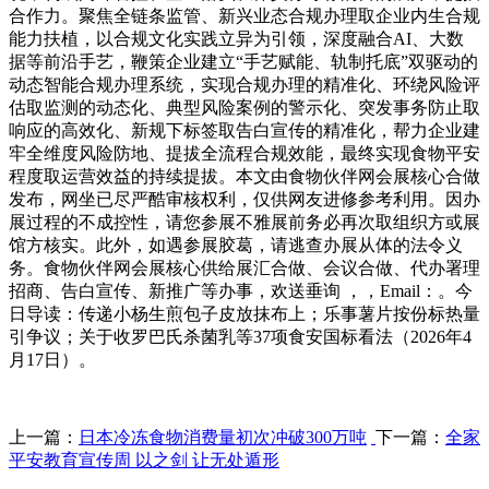
合作力。聚焦全链条监管、新兴业态合规办理取企业内生合规
能力扶植，以合规文化实践立异为引领，深度融合AI、大数
据等前沿手艺，鞭策企业建立“手艺赋能、轨制托底”双驱动的
动态智能合规办理系统，实现合规办理的精准化、环绕风险评
估取监测的动态化、典型风险案例的警示化、突发事务防止取
响应的高效化、新规下标签取告白宣传的精准化，帮力企业建
牢全维度风险防地、提拔全流程合规效能，最终实现食物平安
程度取运营效益的持续提拔。本文由食物伙伴网会展核心合做
发布，网坐已尽严酷审核权利，仅供网友进修参考利用。因办
展过程的不成控性，请您参展不雅展前务必再次取组织方或展
馆方核实。此外，如遇参展胶葛，请逃查办展从体的法令义
务。食物伙伴网会展核心供给展汇合做、会议合做、代办署理
招商、告白宣传、新推广等办事，欢送垂询 ，，Email：。今
日导读：传递小杨生煎包子皮放抹布上；乐事薯片按份标热量
引争议；关于收罗巴氏杀菌乳等37项食安国标看法（2026年4
月17日）。
上一篇：
日本冷冻食物消费量初次冲破300万吨
下一篇：
全家
平安教育宣传周 以之剑 让无处遁形